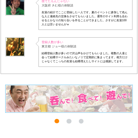
捨てたもんじゃない
大阪府 きむ様の体験談
友達の紹介でここに登録した一人です。夏のイベントに参加して色ん
な人と連絡先の交換をさせてもらいました。通常のサイト利用も合わ
せるとかなりの知り合いを作ることができました。さすがに友達100
人とは言いませんがｗ
登録人数が多い
東京都 ジョー様の体験談
結構登録人数が多いので沢山声をかけてもらいました。複数の人達と
会って結構サークルみたいなノリで定期的に集まってます。相方だけ
じゃなくてこっちの友達も結構増えたしサイトには感謝してます。