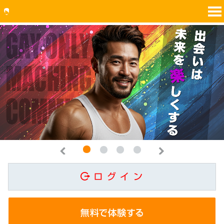
1
2
3
4