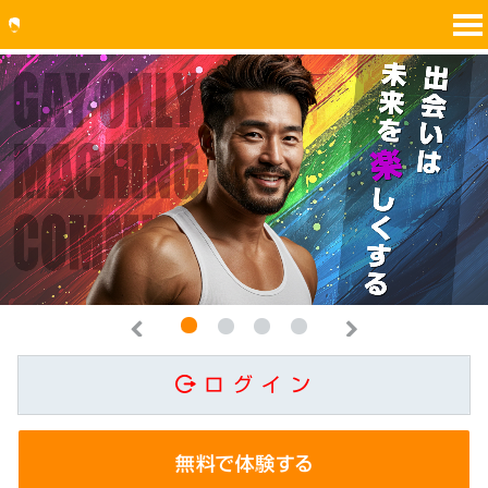
1
2
3
4