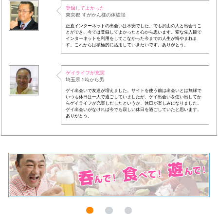
登録してよかった
東京都 すがかん様の体験談
正直インターネットの出会いは不安でした。でも沢山の人と出会うこ
とができ、今では登録してよかったと心から思います。変な先入観で
インターネットを利用をしてこなかった今までの人生が悔やまれま
す。これからは積極的に活用していきたいです。ありがとう。
ゲイライフが充実
埼玉県 5時から男
ゲイ出会いで友達が増えました。サイトを使う前は出会いとは無縁で
いつも休日は一人で過ごしていましたが、ゲイ出会いを使い出してか
らゲイライフが充実しだしたというか、休日が楽しみになりました。
ゲイ出会いがなければ今でも寂しい休日を過ごしていたと思います。
ありがとう。