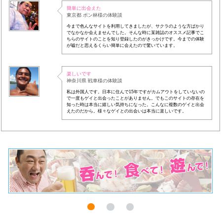
簡単に出会えた
東京都 ボン林様の体験談
今まで色んなサイトを利用してきましたが、サクラのような方ばかり
でなかなか会えませんでした。そんな時に某雑誌のオススメ記事でこ
ちらのサイトのことを知り登録したのがきっかけです。今までの体験
が嘘だと思えるくらい簡単に会えたので驚いています。
楽しいです
神奈川県 戦車様の体験談
私は外国人です。日本に住んで15年ですがカムアウトをしていないの
で一度もゲイと出会ったことがありません。でもこのサイトの存在を
知った時は本当に嬉しい気持ちになった。こんなに複数のゲイと出会
えたのだから。様々なゲイとの出会いは本当に楽しいです。