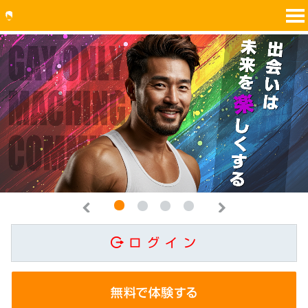
1
2
3
4