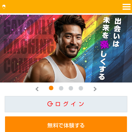
1
2
3
4