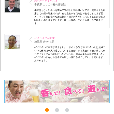
右も左もゲイだらけ
千葉県 よしのり様の体験談
年甲斐もなく出会いを求めて登録した初心者バイです。貴サイトを利
用しての第一印象ですが、右も左もゲイだらけであることにまず驚
き、そして実に様々な趣味趣向・目的の方がいらっしゃるのだなあと
関心したのを覚えています。新しい世界、これから楽しんでゆきま
す。
ゲイライフが充実
埼玉県 5時から男
ゲイ出会いで友達が増えました。サイトを使う前は出会いとは無縁で
いつも休日は一人で過ごしていましたが、ゲイ出会いを使い出してか
らゲイライフが充実しだしたというか、休日が楽しみになりました。
ゲイ出会いがなければ今でも寂しい休日を過ごしていたと思います。
ありがとう。