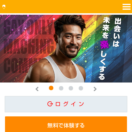
1
2
3
4