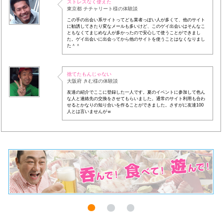
ストレスなく使えた
東京都 チチャリート様の体験談
この手の出会い系サイトってども業者っぽい人が多くて、他のサイト
に勧誘してきたり変なメールも多いけど、このゲイ出会いはそんなこ
ともなくてまじめな人が多かったので安心して使うことができまし
た。ゲイ出会いに出会ってから他のサイトを使うことはなくなりまし
た＾＾
捨てたもんじゃない
大阪府 きむ様の体験談
友達の紹介でここに登録した一人です。夏のイベントに参加して色ん
な人と連絡先の交換をさせてもらいました。通常のサイト利用も合わ
せるとかなりの知り合いを作ることができました。さすがに友達100
人とは言いませんがｗ