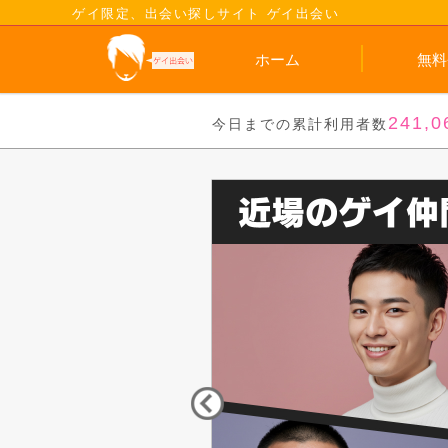
ゲイ限定、出会い探しサイト ゲイ出会い
ホーム
無料
241,0
今日までの累計利用者数