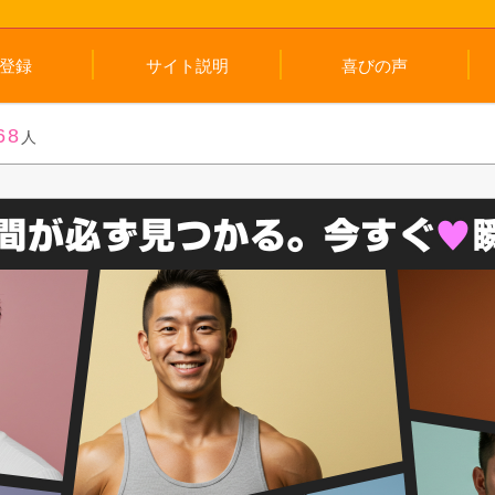
登録
サイト説明
喜びの声
68
人