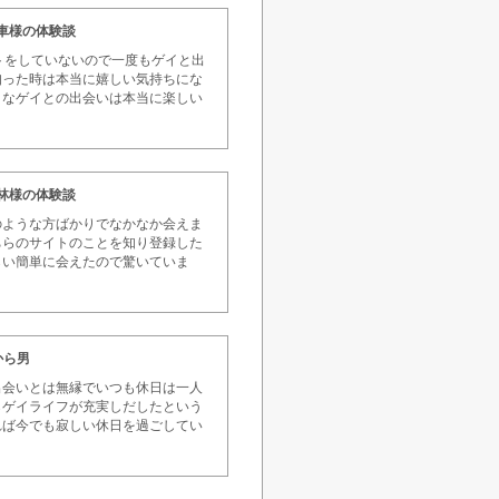
戦車様の体験談
トをしていないので一度もゲイと出
知った時は本当に嬉しい気持ちにな
々なゲイとの出会いは本当に楽しい
ン林様の体験談
のような方ばかりでなかなか会えま
ちらのサイトのことを知り登録した
らい簡単に会えたので驚いていま
から男
出会いとは無縁でいつも休日は一人
らゲイライフが充実しだしたという
れば今でも寂しい休日を過ごしてい