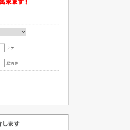
ウケ
肥満体