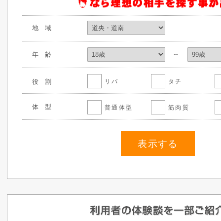
地域
～
年齢
役割
リバ
タチ
体型
普通体型
筋肉質