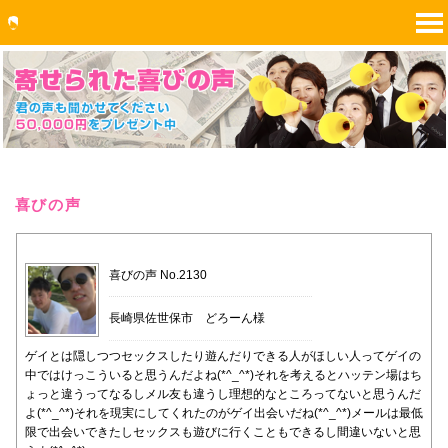
喜びの声
喜びの声 No.2130
長崎県佐世保市 どろーん様
ゲイとは隠しつつセックスしたり遊んだりできる人がほしい人ってゲイの
中ではけっこういると思うんだよね(*^_^*)それを考えるとハッテン場はち
ょっと違うってなるしメル友も違うし理想的なところってないと思うんだ
よ(*^_^*)それを現実にしてくれたのがゲイ出会いだね(*^_^*)メールは最低
限で出会いできたしセックスも遊びに行くこともできるし間違いないと思