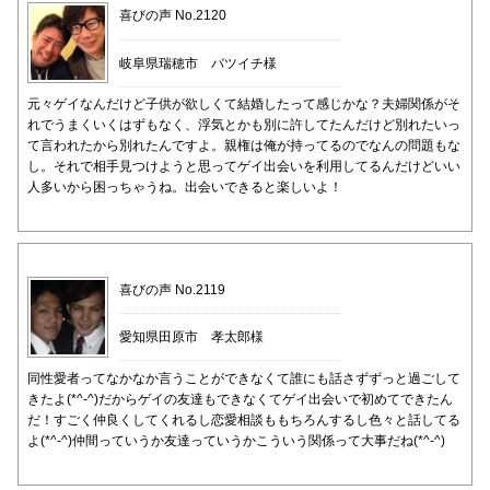
喜びの声 No.2120
岐阜県瑞穂市 バツイチ様
元々ゲイなんだけど子供が欲しくて結婚したって感じかな？夫婦関係がそ
れでうまくいくはずもなく、浮気とかも別に許してたんだけど別れたいっ
て言われたから別れたんですよ。親権は俺が持ってるのでなんの問題もな
し。それで相手見つけようと思ってゲイ出会いを利用してるんだけどいい
人多いから困っちゃうね。出会いできると楽しいよ！
喜びの声 No.2119
愛知県田原市 孝太郎様
同性愛者ってなかなか言うことができなくて誰にも話さずずっと過ごして
きたよ(*^-^)だからゲイの友達もできなくてゲイ出会いで初めてできたん
だ！すごく仲良くしてくれるし恋愛相談ももちろんするし色々と話してる
よ(*^-^)仲間っていうか友達っていうかこういう関係って大事だね(*^-^)