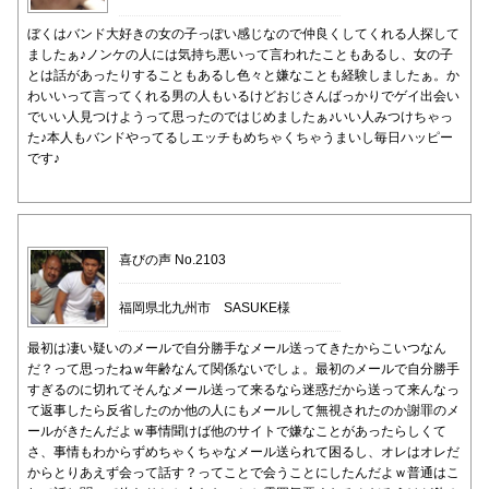
ぼくはバンド大好きの女の子っぽい感じなので仲良くしてくれる人探して
ましたぁ♪ノンケの人には気持ち悪いって言われたこともあるし、女の子
とは話があったりすることもあるし色々と嫌なことも経験しましたぁ。か
わいいって言ってくれる男の人もいるけどおじさんばっかりでゲイ出会い
でいい人見つけようって思ったのではじめましたぁ♪いい人みつけちゃっ
た♪本人もバンドやってるしエッチもめちゃくちゃうまいし毎日ハッピー
です♪
喜びの声 No.2103
福岡県北九州市 SASUKE様
最初は凄い疑いのメールで自分勝手なメール送ってきたからこいつなん
だ？って思ったねｗ年齢なんて関係ないでしょ。最初のメールで自分勝手
すぎるのに切れてそんなメール送って来るなら迷惑だから送って来んなっ
て返事したら反省したのか他の人にもメールして無視されたのか謝罪のメ
ールがきたんだよｗ事情聞けば他のサイトで嫌なことがあったらしくて
さ、事情もわからずめちゃくちゃなメール送られて困るし、オレはオレだ
からとりあえず会って話す？ってことで会うことにしたんだよｗ普通はこ