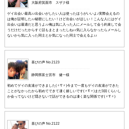
大阪府箕面市 スザク様
ゲイ出会い最高♪♪出会いがしたい人は使ったほうがいいよ♪実際会えるの
は俺が証明した♪♪秘密にしたい！けど出会いがほしい！こんな人にはゲイ
出会いは最適だと思うよ♪♪俺は気に入った人にメールして会う約束して会
うだけだったからすぐ話もまとまったしね♪♪気に入らなかったらメールし
ないから気に入った同士とか気になった同士で会えるよ♪♪
喜びの声 No.2123
静岡県富士宮市 健一様
初めてゲイの友達ができました(〃∇〃)今まで一度もゲイの友達ができた
ことがなかったから初めてできて凄く嬉しいです(〃∇〃)まだ3回くらいし
か会ってないけど隠さないで話ができるのは凄く楽な関係です(〃∇〃)
喜びの声 No.2122