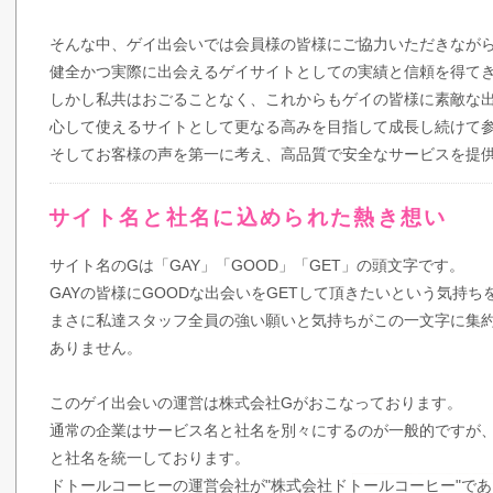
そんな中、ゲイ出会いでは会員様の皆様にご協力いただきなが
健全かつ実際に出会えるゲイサイトとしての実績と信頼を得て
しかし私共はおごることなく、これからもゲイの皆様に素敵な出
心して使えるサイトとして更なる高みを目指して成長し続けて
そしてお客様の声を第一に考え、高品質で安全なサービスを提
サイト名と社名に込められた熱き想い
サイト名のGは「GAY」「GOOD」「GET」の頭文字です。
GAYの皆様にGOODな出会いをGETして頂きたいという気持
まさに私達スタッフ全員の強い願いと気持ちがこの一文字に集
ありません。
このゲイ出会いの運営は株式会社Gがおこなっております。
通常の企業はサービス名と社名を別々にするのが一般的ですが
と社名を統一しております。
ドトールコーヒーの運営会社が"株式会社ドトールコーヒー"で