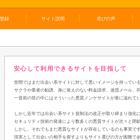
登録
サイト説明
喜びの声
安心して利用できるサイトを目指して
世間ではまだ出会い系サイトに対して悪いイメージを持ってい
サクラや業者の勧誘、身に覚えのない料金請求、迷惑メール、
一昔前の世の中にはそういった悪質ノンケサイトが巷に溢れて
しかし近年では出会い系サイト規制法の改正や取り締まり強化
セキュリティ技術の発達により数多くの悪質サイトが次々と閉
しかし、それでもまだ悪質なサイトが存在しているのも事実で
現実として出会いの相手を探すよりもサイト選びの方が困難で