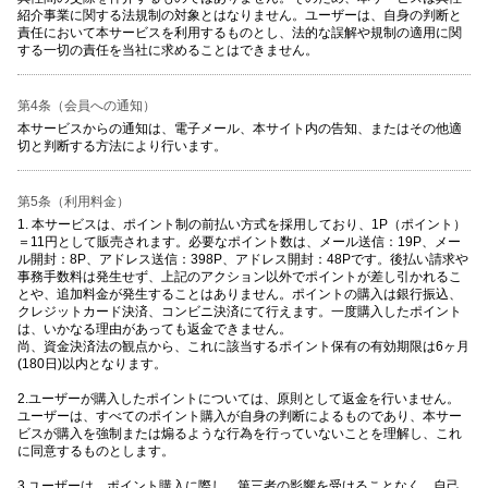
紹介事業に関する法規制の対象とはなりません。ユーザーは、自身の判断と
責任において本サービスを利用するものとし、法的な誤解や規制の適用に関
する一切の責任を当社に求めることはできません。
第4条（会員への通知）
本サービスからの通知は、電子メール、本サイト内の告知、またはその他適
切と判断する方法により行います。
第5条（利用料金）
1. 本サービスは、ポイント制の前払い方式を採用しており、1P（ポイント）
＝11円として販売されます。必要なポイント数は、メール送信：19P、メー
ル開封：8P、アドレス送信：398P、アドレス開封：48Pです。後払い請求や
事務手数料は発生せず、上記のアクション以外でポイントが差し引かれるこ
とや、追加料金が発生することはありません。ポイントの購入は銀行振込、
クレジットカード決済、コンビニ決済にて行えます。一度購入したポイント
は、いかなる理由があっても返金できません。
尚、資金決済法の観点から、これに該当するポイント保有の有効期限は6ヶ月
(180日)以内となります。
2.ユーザーが購入したポイントについては、原則として返金を行いません。
ユーザーは、すべてのポイント購入が自身の判断によるものであり、本サー
ビスが購入を強制または煽るような行為を行っていないことを理解し、これ
に同意するものとします。
3.ユーザーは、ポイント購入に際し、第三者の影響を受けることなく、自己