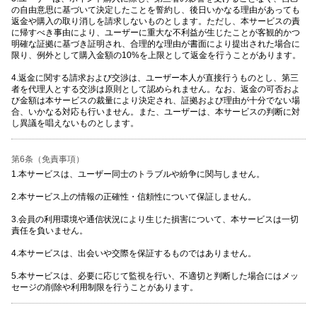
の自由意思に基づいて決定したことを誓約し、後日いかなる理由があっても
返金や購入の取り消しを請求しないものとします。ただし、本サービスの責
に帰すべき事由により、ユーザーに重大な不利益が生じたことが客観的かつ
明確な証拠に基づき証明され、合理的な理由が書面により提出された場合に
限り、例外として購入金額の10%を上限として返金を行うことがあります。
4.返金に関する請求および交渉は、ユーザー本人が直接行うものとし、第三
者を代理人とする交渉は原則として認められません。なお、返金の可否およ
び金額は本サービスの裁量により決定され、証拠および理由が十分でない場
合、いかなる対応も行いません。また、ユーザーは、本サービスの判断に対
し異議を唱えないものとします。
第6条（免責事項）
1.本サービスは、ユーザー同士のトラブルや紛争に関与しません。
2.本サービス上の情報の正確性・信頼性について保証しません。
3.会員の利用環境や通信状況により生じた損害について、本サービスは一切
責任を負いません。
4.本サービスは、出会いや交際を保証するものではありません。
5.本サービスは、必要に応じて監視を行い、不適切と判断した場合にはメッ
セージの削除や利用制限を行うことがあります。