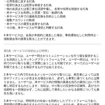
・公序良俗に反する行為
・犯罪行為または犯罪を助長する行為
・他の会員または第三者を誹謗中傷し、名誉や信用を毀損する行為
・本サービスを利用した営業・宣伝・勧誘行為
・本サービス外での連絡先交換を目的とした投稿
・複数アカウントの取得
・本サービスの運営を妨害する行為
・その他、本サービスが不適切と判断する行為
4.本サービスは、会員が本規約に違反した場合、事前通知なしに利用停止・
強制退会等の措置を取ることができます。
第3条（サービスの目的および特性）
1.本サービスは、ユーザー同士がコミュニケーションを行う場を提供するこ
とを目的としたマッチングプラットフォームです。ユーザー同士は、サイト
内でのやり取りを通じて実際に会うことも可能ですが、すべてのユーザーが
対面できることを保証するものではありません。
2.本サービス内で行われるメッセージのやり取りには、発言者によっては演
出やフィクションが含まれる場合があり、必ずしも事実に基づくものとは限
りません。ユーザーは、本サービス内の情報の真偽を自己の責任において判
断し対応するものとします。当社は、やり取りの完全性や正確性、及びその
信頼性を一切保証せず、これに起因して発生したいかなる損害についても責
任を負いません。
3.本サービスは、同性同士の出会いを目的としたプラットフォームであり、
異性間の交際を仲介するものではありません。そのため、本サービスは異性