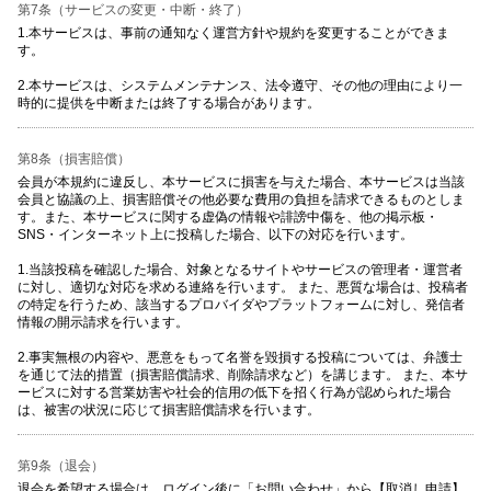
第7条（サービスの変更・中断・終了）
1.本サービスは、事前の通知なく運営方針や規約を変更することができま
す。
2.本サービスは、システムメンテナンス、法令遵守、その他の理由により一
時的に提供を中断または終了する場合があります。
第8条（損害賠償）
会員が本規約に違反し、本サービスに損害を与えた場合、本サービスは当該
会員と協議の上、損害賠償その他必要な費用の負担を請求できるものとしま
す。また、本サービスに関する虚偽の情報や誹謗中傷を、他の掲示板・
SNS・インターネット上に投稿した場合、以下の対応を行います。
1.当該投稿を確認した場合、対象となるサイトやサービスの管理者・運営者
に対し、適切な対応を求める連絡を行います。 また、悪質な場合は、投稿者
の特定を行うため、該当するプロバイダやプラットフォームに対し、発信者
情報の開示請求を行います。
2.事実無根の内容や、悪意をもって名誉を毀損する投稿については、弁護士
を通じて法的措置（損害賠償請求、削除請求など）を講じます。 また、本サ
ービスに対する営業妨害や社会的信用の低下を招く行為が認められた場合
は、被害の状況に応じて損害賠償請求を行います。
第9条（退会）
退会を希望する場合は、ログイン後に「お問い合わせ」から【取消し申請】