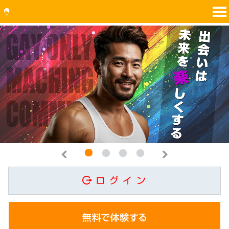
1
2
3
4