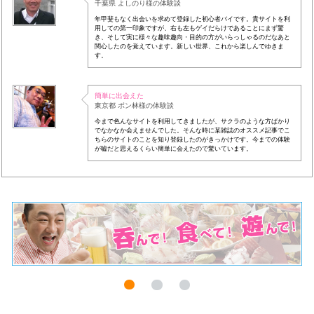
千葉県 よしのり様の体験談
年甲斐もなく出会いを求めて登録した初心者バイです。貴サイトを利
用しての第一印象ですが、右も左もゲイだらけであることにまず驚
き、そして実に様々な趣味趣向・目的の方がいらっしゃるのだなあと
関心したのを覚えています。新しい世界、これから楽しんでゆきま
す。
簡単に出会えた
東京都 ボン林様の体験談
今まで色んなサイトを利用してきましたが、サクラのような方ばかり
でなかなか会えませんでした。そんな時に某雑誌のオススメ記事でこ
ちらのサイトのことを知り登録したのがきっかけです。今までの体験
が嘘だと思えるくらい簡単に会えたので驚いています。