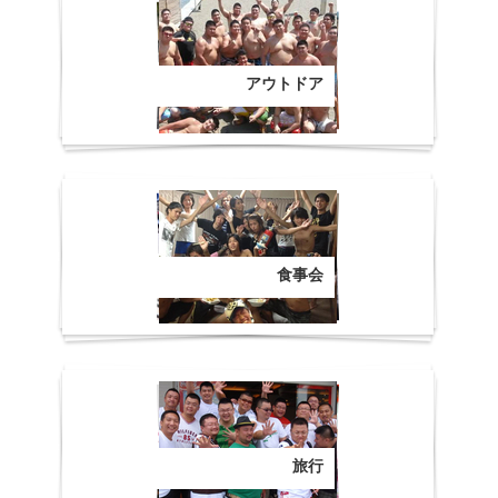
ビーチパーティ.5
アウトドア
水鉄砲大会
ビーチボール大会
自宅パーティ.2
食事会
自宅パーティ.3
自宅パーティ.4
旅行12：バンコク
旅行11：台湾
旅行
旅行13：グアム