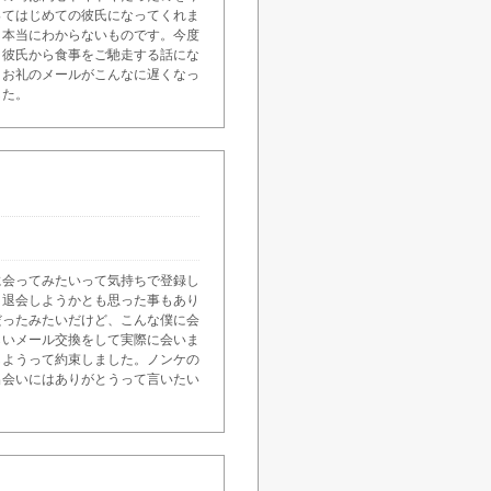
ってはじめての彼氏になってくれま
。本当にわからないものです。今度
と彼氏から食事をご馳走する話にな
。お礼のメールがこんなに遅くなっ
した。
に会ってみたいって気持ちで登録し
、退会しようかとも思った事もあり
だったみたいだけど、こんな僕に会
らいメール交換をして実際に会いま
しようって約束しました。ノンケの
出会いにはありがとうって言いたい