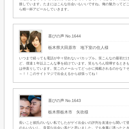
接しています。たまにはこんな出会いもいいですね。俺の魅力ってど
ら精一杯アピールしていきます。
喜びの声 No.1644
栃木県大田原市 地下室の住人様
いつまで経っても電話が中々切れないバカップル。笑こんなの最初だ
ど、僕達１年以上こんな事を続けています。笑もちろん喧嘩するとき
は仲直りしています。笑このメールってどっかに掲載されるのかな？
～！！このサイトマジで出会えるから頑張ってね！
喜びの声 No.1643
栃木県栃木市 矢吹様
長いこと彼氏のいない私でしたがゲイ出会いの評判を友達から聞いて
のもいないし、良質な出会い系だと思いました。でも食事に誘ったと