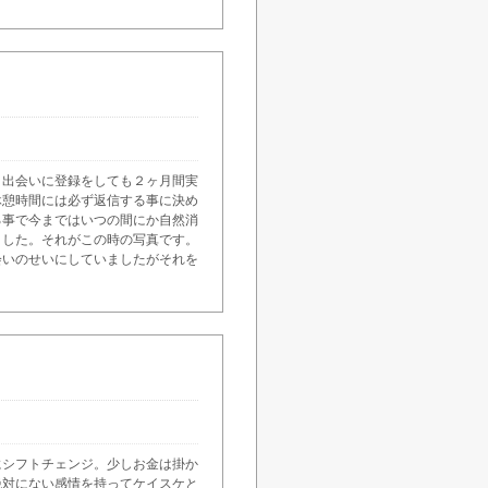
イ出会いに登録をしても２ヶ月間実
休憩時間には必ず返信する事に決め
る事で今まではいつの間にか自然消
ました。それがこの時の写真です。
会いのせいにしていましたがそれを
にシフトチェンジ。少しお金は掛か
絶対にない感情を持ってケイスケと