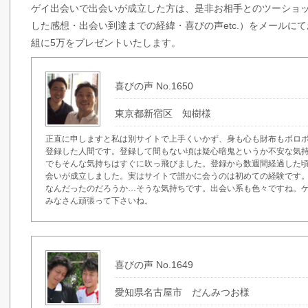
ゲイ出会いで出会いが成立した方は、是非お相手とのツーショ
した感想・出会い到達までの経緯・喜びの声etc.）をメールに
組に5万をプレゼントいたします。
喜びの声 No.1650
東京都新宿区 知樹様
正直に申しますと私は別サイトで上手くいかず、身も心も財布もボロ
登録した人間です。登録して間もない頃は疑心暗鬼というか不安な気
でもそんな気持ちはすぐに吹っ飛びました。登録から数週間経過した
会いが成立しました。実はサイトで誰かに会うのは初めての経験です
なんだったのだろうか…そうな気持ちです。出会い系も色々ですね。
みなさん頑張って下さいね。
喜びの声 No.1649
愛知県名古屋市 だんみつお様