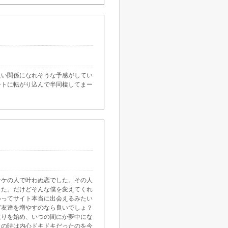
良い関係になれそうな予感がしてい
ートに転がり込んで半同棲してまー
ンケの人で叶わぬ恋でした。その人
した。だけどそんな僕を変えてくれ
いってサイト本当に出会えるみたい
ど友達を増やすのなら良いでしょ？
取りを始め、いつの間にか夢中にな
この時は内心ドキドキだったのを今