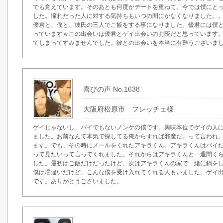
でも覚えています。そのあとも何度かデートを重ねて、今では僕にと
した。憧れだった人に対する気持ちもいつの間にかなくなりました。
優君と、僕と、彼氏の三人でご飯をする事になりました。優君には僕
っていますｗこの出会いは優君とゲイ出会いのお蔭だと思っています
てしまってすみませんでした。彼との出会いを本当に有難うございま
喜びの声 No.1638
大阪府松原市 フレッチェ様
ゲイじゃないし、バイでもないノンケの僕です。興味本位でゲイの人
ました。お前なんて本気で探してる俺からすれば邪魔だ。って言われ
ます。でも、その時にメールをくれたアキラくん。アキラくんはバイ
って見たいって言ってくれました。それからはアキラくんと一週間く
した。最初はご飯だけだったけど、次はアキラくんの家で一緒に鍋を
僕は場違いだけど、こんな僕を受け入れてくれる人もいました。ゲイ
です。ありがとうございました。