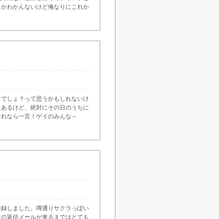
こかわかんないけど俺なりにこれか
けでしょ？って思うかもしれないけ
もあるけど、絶対にその日のうちに
それなら一言！ゲイのみんな～
登録しました。噂通りサクラっぽい
きの返信メールが来るまではとても