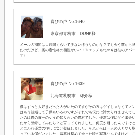
喜びの声 No.1640
東京都青梅市 DUNK様
メールの期間は１週間くらいで少ないほうなのかな？でも会う前から
たのだけど、案の定性格の相性がいい！※エッチもねｗ今は彼のアパ
す♪
喜びの声 No.1639
北海道札幌市 雄介様
僕はずっと大好きだった人がいたのですがその方はゲイじゃなくてノ
はもう結婚して子供もいるのですがそれでも僕には諦められませんで
たのは僕の唯一のゲイの知り合いの優君でした。優君は僕にゲイ出会
だから登録してみたら？と言ってくれました。何度か断ったんですけ
と言われ優君の押しに負け登録しました。それからは一人の人とやり
っている僕がいました。写真は初めて会った時の写真なんですけど、