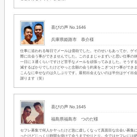
喜びの声 No.1646
兵庫県姫路市 恭介様
仕事に追われる毎日でメールは億劫でした。そのせいもあってか、ゲ
際に出会う事ができませんでした。このままじゃまずいと思い仕事の
一日に３通くらいですけど苦手なメールを頑張ってみました。そうす
滅するばかりでしたけどやっと念願の会う約束をこぎつけつ事ができ
こんなに幸せなのは久しぶりです。最初出会えないのは半分はゲイ出
謝ります（笑）
喜びの声 No.1645
福島県福島市 つのだ様
セフレ募集で何人かヤったけど急に虚しくなって真面目な出会い募集
ったけどじっくり時間を掛けて会うまでやりとり。今ではセフレには