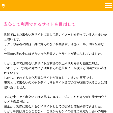
安心して利用できるサイトを目指して
世間ではまだ出会い系サイトに対して悪いイメージを持っている人も多いか
と思います。
サクラや業者の勧誘、身に覚えのない料金請求、迷惑メール、同時登録な
ど、
一昔前の世の中にはそういった悪質ノンケサイトが巷に溢れていました。
しかし近年では出会い系サイト規制法の改正や取り締まり強化に加え、
セキュリティ技術の発達により数多くの悪質サイトが次々と閉鎖に追い込ま
れています。
しかし、それでもまだ悪質なサイトが存在しているのも事実です。
現実として出会いの相手を探すよりもサイト選びの方が困難であることは間
違いありません。
そんな中、ゲイ出会いでは会員様の皆様にご協力いただきながら業者の介入
などを徹底排除し、
健全かつ実際に出会えるゲイサイトとしての実績と信頼を得てきました。
しかし私共はおごることなく、これからもゲイの皆様に素敵な出会いの場を