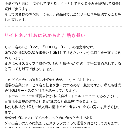
提供すると共に、 安心して使えるサイトとして更なる高みを目指して成長し
続けて参ります。
そしてお客様の声を第一に考え、高品質で安全なサービスを提供することを
お約束します。
サイト名と社名に込められた熱き想い
サイト名のGは「GAY」「GOOD」「GET」の頭文字です。
GAYの皆様にGOODな出会いをGETして頂きたいという気持ちを一文字に込
めています。
まさに私達スタッフ全員の強い願いと気持ちがこの一文字に集約されている
と言っても過言ではありません。
このゲイ出会いの運営は株式会社Gがおこなっております。
通常の企業はサービス名と社名を別々にするのが一般的ですが、私たち株式
会社Gはサービス名と社名を統一しております。
ドトールコーヒーの運営会社が"株式会社ドトールコーヒー"であるように、
百貨店高島屋の運営会社名が"株式会社高島屋"であるように、
私たち株式会社Gも一球入魂の精神でゲイ出会いに全ての労力を捧げており
ます。
株式会社Gはまさにゲイ出会いのために作った会社であり、
ゲイ出会いのために集まったスタッフによって運営をおこなっております。